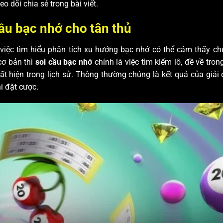
eo dõi chia sẻ trong bài viết.
ầu bạc nhớ cho tân thủ
 việc tìm hiểu phân tích xu hướng bạc nhớ có thể cảm thấy c
cơ bản thì
soi cầu bạc nhớ
chính là việc tìm kiếm lô, đề về tron
ất hiện trong lịch sử. Thông thường chúng là kết quả của giải
i đặt cược.