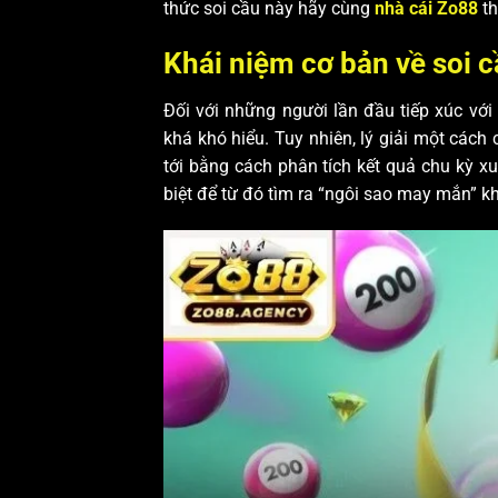
thức soi cầu này hãy cùng
nhà cái Zo88
th
Khái niệm cơ bản về soi c
Đối với những người lần đầu tiếp xúc với
khá khó hiểu. Tuy nhiên, lý giải một cách 
tới bằng cách phân tích kết quả chu kỳ xu
biệt để từ đó tìm ra “ngôi sao may mắn” kh