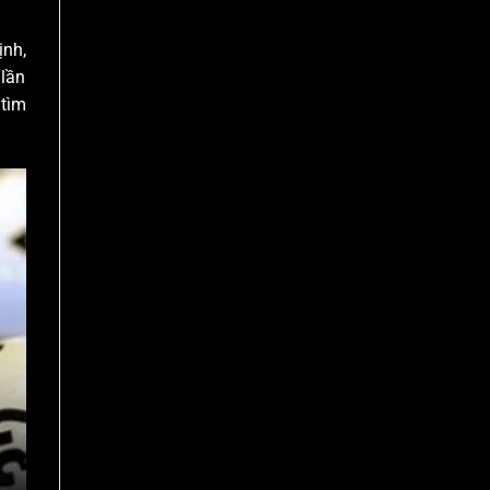
ịnh,
 lần
 tìm