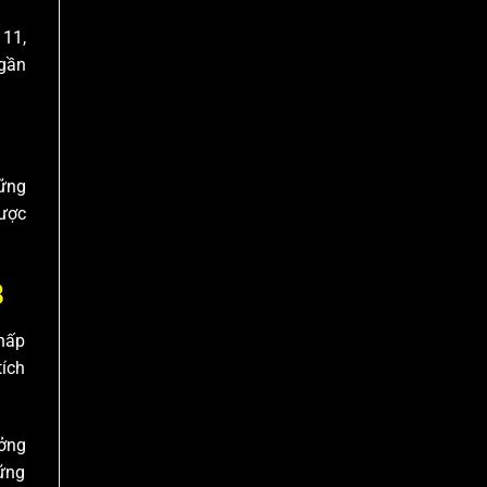
 11,
 gần
hững
được
8
thấp
tích
ưởng
vững