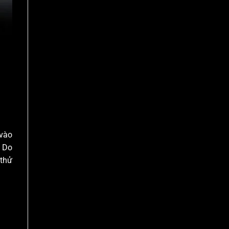
 vào
. Do
 thử