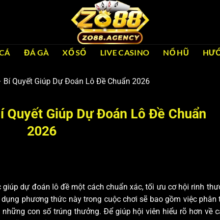
 CÁ
ĐÁ GÀ
XỔ SỐ
LIVE CASINO
NỔ HŨ
HƯỚ
– Bí Quyết Giúp Dự Đoán Lô Đề Chuẩn 2026
í Quyết Giúp Dự Đoán Lô Đề Chuẩn
2026
giúp dự đoán lô đề một cách chuẩn xác, tối ưu cơ hội rinh th
 dụng phương thức này trong cuộc chơi sẽ bao gồm việc phân 
 những con số trúng thưởng. Để giúp hội viên hiểu rõ hơn về 