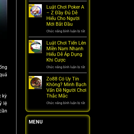
Cách
Người
Chơi
Luật Chơi Poker A
Mới
Blackjack
– Z Đầy Đủ Dễ
–
Hiểu Cho Người
Cẩm
Mới Bắt Đầu
Nang
Từ
Chức năng bình luận bị tắt
ở
A
Luật
–
Chơi
Luật Chơi Tiến Lên
Z
Poker
Miền Nam Nhanh
Cho
A
Hiểu Dễ Áp Dụng
Người
–
Khi Cược
Mới
Z
hống
2026
Đầy
Chức năng bình luận bị tắt
ở
Đủ
Luật
 quả
Dễ
Chơi
Zo88 Có Uy Tín
Hiểu
Tiến
Không? Minh Bạch
Cho
Lên
Vấn Đề Người Chơi
Người
Miền
Thắc Mắc
c kỳ
Mới
Nam
Bắt
ỷ lệ
Nhanh
Chức năng bình luận bị tắt
ở
Đầu
Hiểu
Zo88
 cần
Dễ
Có
Áp
Uy
MENU
Dụng
Tín
Khi
Không?
Cược
Minh