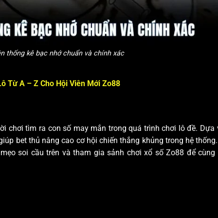
n thống kê bạc nhớ chuẩn và chính xác
ô Từ A – Z Cho Hội Viên Mới Zo88
i chơi tìm ra con số may mắn trong quá trình chơi lô đề. Dựa
 giúp bet thủ nâng cao cơ hội chiến thắng khủng trong hệ thống
 mẹo soi cầu trên và tham gia sảnh chơi xổ số Zo88 để cùng