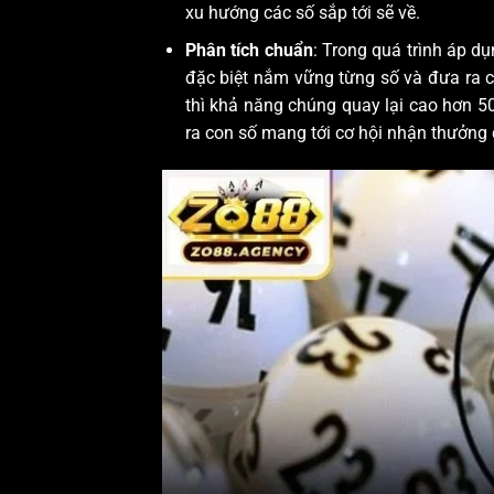
xu hướng các số sắp tới sẽ về.
Phân tích chuẩn
: Trong quá trình áp 
đặc biệt nắm vững từng số và đưa ra cá
thì khả năng chúng quay lại cao hơn 50
ra con số mang tới cơ hội nhận thưởng 