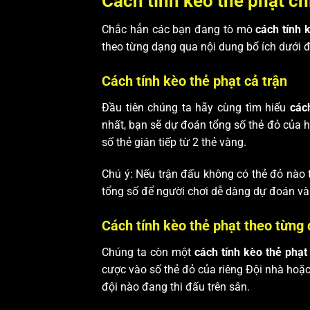
Cách tính kèo thẻ phạt chi
Chắc hẳn các bạn đang tò mò
cách tính 
theo từng dạng qua nội dung bổ ích dưới 
Cách tính kèo thẻ phạt cả trận
Đầu tiên chúng ta hãy cùng tìm hiểu
các
nhất, bạn sẽ dự đoán tổng số thẻ đỏ của ha
số thẻ gián tiếp từ 2 thẻ vàng.
Chú ý: Nếu trận đấu không có thẻ đỏ nào th
tổng số để người chơi dễ dàng dự đoán và 
Cách tính kèo thẻ phạt theo từng 
Chúng ta còn một
cách tính kèo thẻ phạt
cược vào số thẻ đỏ của riêng Đội nhà hoặc
đội nào đang thi đấu trên sân.