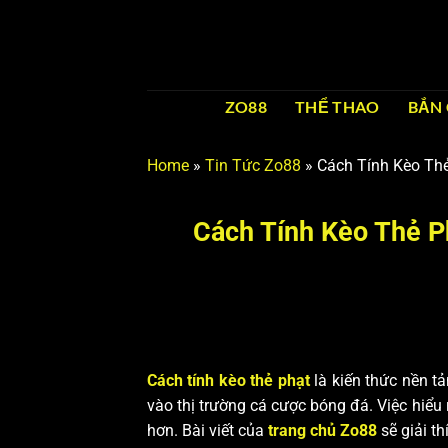
Bỏ
qua
nội
dung
ZO88
THỂ THAO
BẮN
Home
»
Tin Tức Zo88
»
Cách Tính Kèo Th
Cách Tính Kèo Thẻ P
Cách tính kèo thẻ phạt
là kiến thức nền t
vào thị trường cá cược bóng đá. Việc hiểu 
hơn. Bài viết của
trang chủ Zo88
sẽ giải th