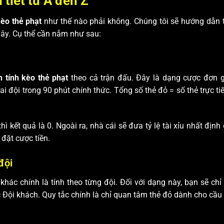
 tiết từ A đến Z
kèo thẻ phạt
như thế nào phải không. Chúng tôi sẽ hướng dẫn 
đây. Cụ thể cần nắm như sau:
h tính kèo thẻ phạt
theo cả trận đấu. Đây là dạng cược đơn 
i đội trong 90 phút chính thức. Tổng số thẻ đỏ = số thẻ trực ti
ì kết quả là 0. Ngoài ra, nhà cái sẽ đưa tỷ lệ tài xỉu nhất định
đặt cược tiền.
đội
khác chính là tính theo từng đội. Đối với dạng này, bạn sẽ chỉ
 Đội khách. Quy tắc chính là chỉ quan tâm thẻ đỏ dành cho cầu