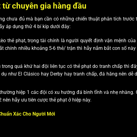
 từ chuyên gia hàng đầu
ông chưa đủ mà bạn cần có những chiến thuật phân tích trước 
ãy áp dụng thử 4 bí kíp dưới đây:
 kèo thẻ phạt, trọng tài chính là người quyết định vận mệnh củ
 bắt chính nhiều khoảng 5-6 thẻ/ trận thì hãy nắm bắt con số nà
 trong quá khứ hai đội liên tục có thẻ phạt do tranh chấp thì đâ
Ví dụ như El Clásico hay Derby hay tranh chấp, đá hăng nên dễ 
thường hiệp 1 các đội có xu hướng đá bình tĩnh và nhẹ nhàng.
2 nên hãy ưu tiên cược thẻ phạt ở hiệp này.
Chuẩn Xác Cho Người Mới