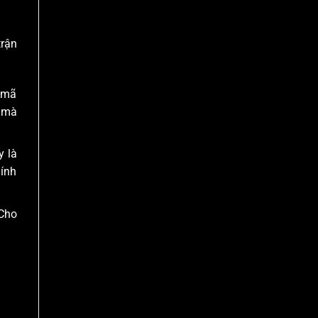
trận
a mã
y mà
y là
dính
 Cho