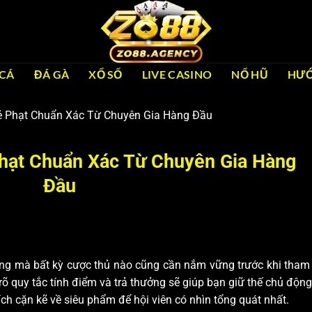
 CÁ
ĐÁ GÀ
XỔ SỐ
LIVE CASINO
NỔ HŨ
HƯỚ
ẻ Phạt Chuẩn Xác Từ Chuyên Gia Hàng Đầu
hạt Chuẩn Xác Từ Chuyên Gia Hàng
Đầu
ảng mà bất kỳ cược thủ nào cũng cần nắm vững trước khi tham
rõ quy tắc tính điểm và trả thưởng sẽ giúp bạn giữ thế chủ động
ích cặn kẽ về siêu phẩm để hội viên có nhìn tổng quát nhất.