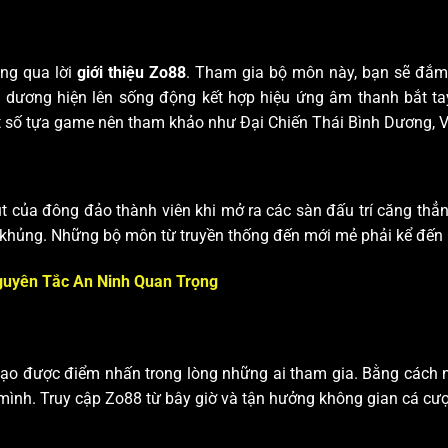
ộng qua lời
giới thiệu Zo88
. Tham gia bộ môn này, bạn sẽ đắm
i dương hiện lên sống động kết hợp hiệu ứng âm thanh bắt ta
t số tựa game nên tham khảo như Đại Chiến Thái Bình Dương, 
t của đông đảo thành viên khi mở ra các sàn đấu trí căng thẳn
ng khủng. Những bộ môn từ truyền thống đến mới mẻ phải kể đến
guyên Tắc An Ninh Quan Trọng
tạo được điểm nhấn trong lòng những ai tham gia. Bằng cách n
a mình. Truy cập Zo88 từ bây giờ và tận hưởng không gian cá cư