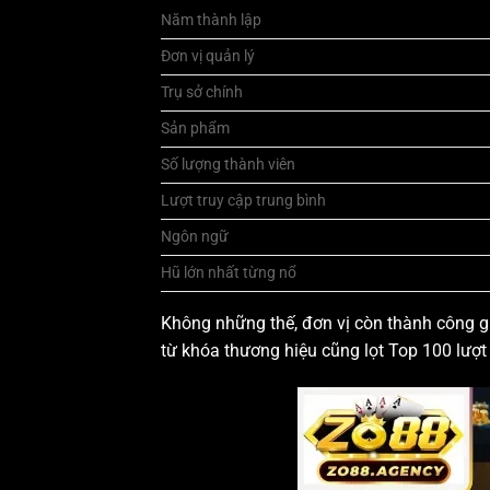
Năm thành lập
Đơn vị quản lý
Trụ sở chính
Sản phẩm
Số lượng thành viên
Lượt truy cập trung bình
Ngôn ngữ
Hũ lớn nhất từng nổ
Không những thế, đơn vị còn thành công g
từ khóa thương hiệu cũng lọt Top 100 lượt