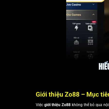
Giới thiệu Zo88 – Mục ti
Việc
giới thiệu Zo88
không thể bỏ qua nội