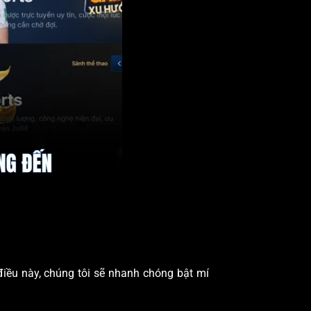
điều này, chúng tôi sẽ nhanh chóng bật mí