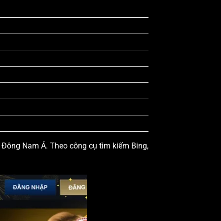
c Đông Nam Á. Theo công cụ tìm kiếm Bing,