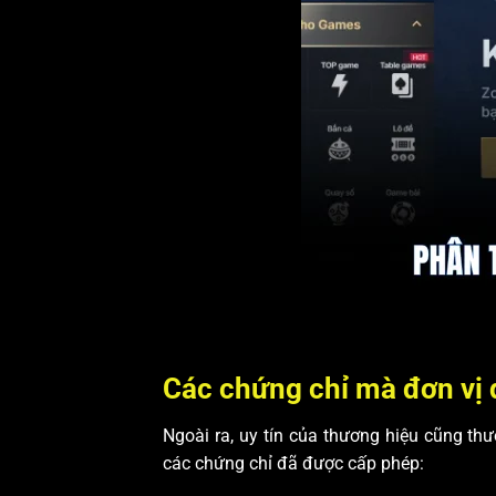
Các chứng chỉ mà đơn vị
Ngoài ra, uy tín của thương hiệu cũng t
các chứng chỉ đã được cấp phép: