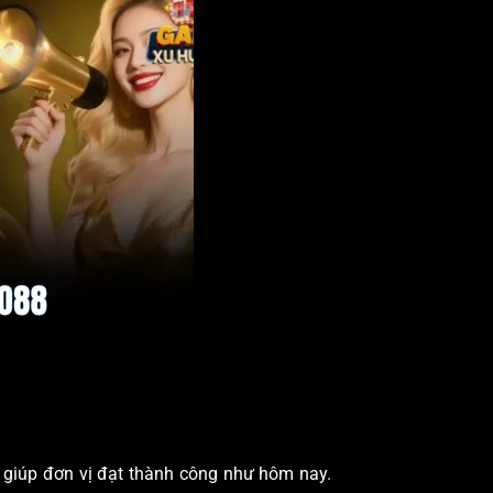
” giúp đơn vị đạt thành công như hôm nay.