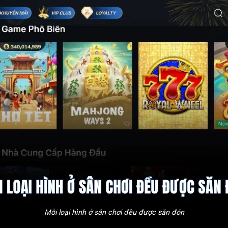
Mỗi loại hình ở sân chơi đều được săn đón