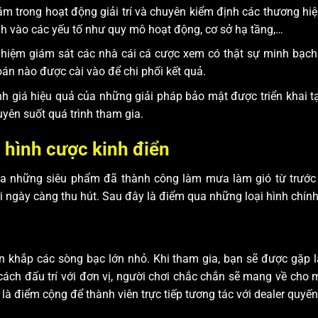
 trong hoạt động giải trí và chuyên kiểm định các thương hiệu
 vào các yếu tố như quy mô hoạt động, cơ sở hạ tầng,…
 nhiệm giám sát các nhà cái cá cược xem có thật sự minh bạc
án nào được cài vào để chi phối kết quả.
iá hiệu quả của những giải pháp bảo mật được triển khai tại
uyên suốt quá trình tham gia.
i hình cược kinh điển
a những siêu phẩm đã thành công làm mưa làm gió từ trước đ
 ngày càng thu hút. Sau đây là điểm qua những loại hình chính
ên khắp các sòng bạc lớn nhỏ. Khi tham gia, bạn sẽ được gặp 
 cách đấu trí với đơn vị, người chơi chắc chắn sẽ mang về cho
là điểm cộng để thành viên trực tiếp tương tác với dealer quyến