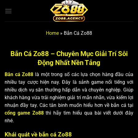
Bỏ
qua
nội
dung
Home
»
Bắn Cá Zo88
Bắn Cá Zo88 – Chuyên Mục Giải Trí Sôi
Động Nhất Nền Tảng
Bắn cá Zo88
là một trong số các lựa chọn hàng đầu của
nhiều tay cược hiện nay. Đây là sảnh game nổi tiếng với
nhiều dịch vụ săn thưởng hấp dẫn và chuyên nghiệp. Giúp
khách hàng vừa trải nghiệm giải trí mãn nhãn, vừa kiếm lợi
nhuận đầy tay. Các tân binh muốn hiểu hơn về bắn cá tại
cổng game Zo88
thì hãy tìm hiểu qua bài viết dưới đây
nhé.
Khái quát về bắn cá Zo88