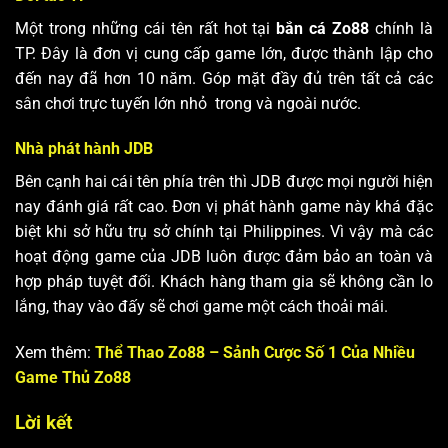
Một trong những cái tên rất hot tại
bắn cá
Zo88
chính là
TP. Đây là đơn vị cung cấp game lớn, được thành lập cho
đến nay đã hơn 10 năm. Góp mặt đầy đủ trên tất cả các
sân chơi trực tuyến lớn nhỏ trong và ngoài nước.
Nhà phát hành JDB
Bên cạnh hai cái tên phía trên thì JDB được mọi người hiện
nay đánh giá rất cao. Đơn vị phát hành game này khá đặc
biệt khi sở hữu trụ sở chính tại Philippines. Vì vậy mà các
hoạt động game của JDB luôn được đảm bảo an toàn và
hợp pháp tuyệt đối. Khách hàng tham gia sẽ không cần lo
lắng, thay vào đấy sẽ chơi game một cách thoải mái.
Xem thêm:
Thể Thao Zo88 – Sảnh Cược Số 1 Của Nhiều
Game Thủ Zo88
Lời kết