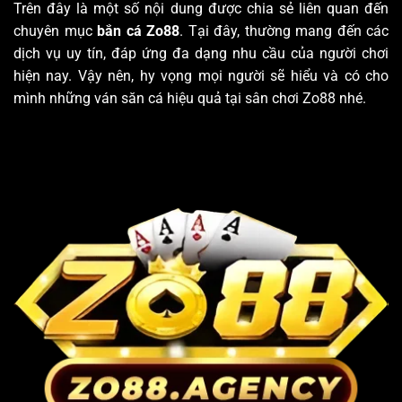
Trên đây là một số nội dung được chia sẻ liên quan đến
chuyên mục
bắn cá Zo88
. Tại đây, thường mang đến các
dịch vụ uy tín, đáp ứng đa dạng nhu cầu của người chơi
hiện nay. Vậy nên, hy vọng mọi người sẽ hiểu và có cho
mình những ván săn cá hiệu quả tại sân chơi Zo88 nhé.