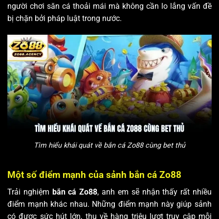
người chơi săn cá thoải mái mà không cần lo lắng vấn đề
bị chặn bởi pháp luật trong nước.
Tìm hiểu khái quát về bắn cá Zo88 cùng bet thủ
Một số điểm mạnh của sảnh bắn cá Zo88
Trải nghiệm
bắn cá Zo88
, anh em sẽ nhận thấy rất nhiều
điểm mạnh khác nhau. Những điểm mạnh này giúp sảnh
có được sức hút lớn, thu về hàng triệu lượt truy cập mỗi