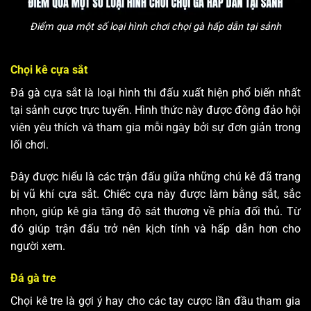
Điểm qua một số loại hình chơi chọi gà hấp dẫn tại sảnh
Chọi kê cựa sắt
Đá gà cựa sắt là loại hình thi đấu xuất hiện phổ biến nhất
tại sảnh cược trực tuyến. Hình thức này được đông đảo hội
viên yêu thích và tham gia mỗi ngày bởi sự đơn giản trong
lối chơi.
Đây được hiểu là các trận đấu giữa những chú kê đã trang
bị vũ khí cựa sắt. Chiếc cựa này được làm bằng sắt, sắc
nhọn, giúp kê gia tăng độ sát thương về phía đối thủ. Từ
đó giúp trận đấu trở nên kịch tính và hấp dẫn hơn cho
người xem.
Đá gà tre
Chọi kê tre là gợi ý hay cho các tay cược lần đầu tham gia