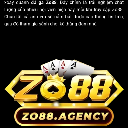
xoay quanh
đá gà Zo88
. Đây chính là trải nghiệm chất
lượng của nhiều hội viên hiện nay mỗi khi truy cập Zo88.
Chúc tất cả anh em sẽ nắm bắt được các thông tin trên,
qua đó tham gia sảnh chọi kê thắng đậm nhé.