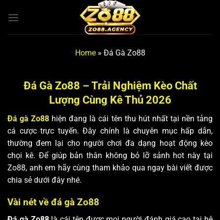
Bỏ
qua
nội
dung
Home
»
Đá Gà Zo88
Đá Gà Zo88 – Trải Nghiệm Kèo Chất
Lượng Cùng Kê Thủ 2026
Đá gà Zo88
hiện đang là cái tên thu hút nhất tại nền tảng
cá cược trực tuyến. Đây chính là chuyên mục hấp dẫn,
thường đem lại cho người chơi đa dạng hoạt động kèo
chọi kê. Để giúp bản thân không bỏ lỡ sảnh hot này tại
Zo88, anh em hãy cùng tham khảo qua ngay bài viết được
chia sẻ dưới đây nhé.
Vài nét về đá gà Zo88
Đá gà Zo88
là cái tên được mọi người đánh giá cao tại hệ