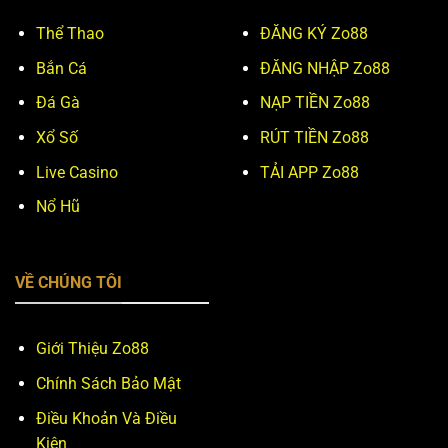
Thể Thao
ĐĂNG KÝ Zo88
Bắn Cá
ĐĂNG NHẬP Zo88
Đá Gà
NẠP TIỀN Zo88
Xổ Số
RÚT TIỀN Zo88
Live Casino
TẢI APP Zo88
Nổ Hũ
VỀ CHÚNG TÔI
Giới Thiệu Zo88
Chính Sách Bảo Mật
Điều Khoản Và Điều
Kiện