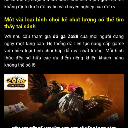
khẳng định được độ uy tín và chuyên nghiệp của đơn vị.
Một vài loại hình chọi kê chất lượng có thể tìm
thấy tại sảnh
Với nhu cầu tham gia
đá gà Zo88
của mọi người đang
ngay một tăng cao. Hệ thống đã liên tục nâng cấp game
với nhiều loại hình chơi hấp dẫn và chất lượng. Mỗi hình
thức đều sở hữu các ưu điểm riêng khiến khách hàng
không thể bỏ lỡ.