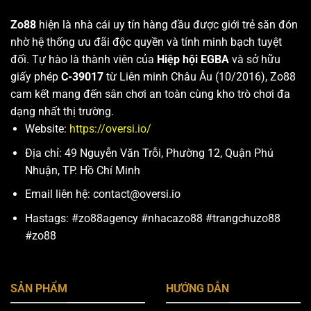
Zo88
hiện là nhà cái uy tín hàng đầu được giới trẻ săn đón
nhờ hệ thống ưu đãi độc quyền và tính minh bạch tuyệt
đối. Tự hào là thành viên của
Hiệp hội EGBA
và sở hữu
giấy phép
C-39017
từ Liên minh Châu Âu (10/2016), Zo88
cam kết mang đến sân chơi an toàn cùng kho trò chơi đa
dạng nhất thị trường.
Website:
https://oversi.io/
Địa chỉ: 49 Nguyễn Văn Trỗi, Phường 12, Quận Phú
Nhuận, TP. Hồ Chí Minh
Email liên hệ:
contact@oversi.io
Hastags: #zo88agency #nhacazo88 #trangchuzo88
#zo88
SẢN PHẨM
HƯỚNG DẪN