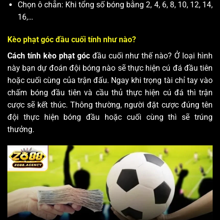
Chọn ô chẵn: Khi tổng số bóng bằng 2, 4, 6, 8, 10, 12, 14,
16,…
Kèo phạt góc đầu cuối tính như nào?
Cách tính kèo phạt góc
đầu cuối như thế nào? Ở loại hình
này bạn dự đoán đội bóng nào sẽ thực hiện cú đá đầu tiên
hoặc cuối cùng của trận đấu. Ngay khi trọng tài chỉ tay vào
chấm bóng đầu tiên và cầu thủ thực hiện cú đá thì trận
cược sẽ kết thúc. Thông thường, người đặt cược đúng tên
đội thực hiện bóng đầu hoặc cuối cùng thì sẽ trúng
thưởng.