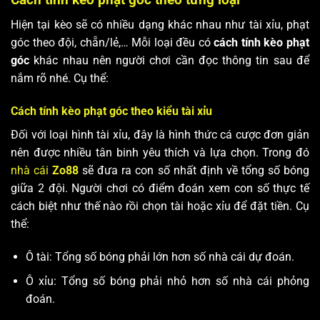
Hiện tại kèo sẽ có nhiều dạng khác nhau như tài xỉu, phạt
góc theo đội, chẵn/lẻ,… Mỗi loại đều có
cách tính kèo phạt
góc
khác nhau nên người chơi cần đọc thông tin sau để
nắm rõ nhé. Cụ thể:
Cách tính kèo phạt góc theo kiểu tài xỉu
Đối với loại hình tài xỉu, đây là hình thức cá cược đơn giản
nên được nhiều tân binh yêu thích và lựa chọn. Trong đó
nhà cái
Zo88
sẽ đưa ra con số nhất định về tổng số bóng
giữa 2 đội. Người chơi có điểm đoán xem con số thực tế
cách biệt như thế nào rồi chọn tài hoặc xỉu để đặt tiền. Cụ
thể:
Ô tài: Tổng số bóng phải lớn hơn số nhà cái dự đoán.
Ô xỉu: Tổng số bóng phải nhỏ hơn số nhà cái phỏng
đoán.