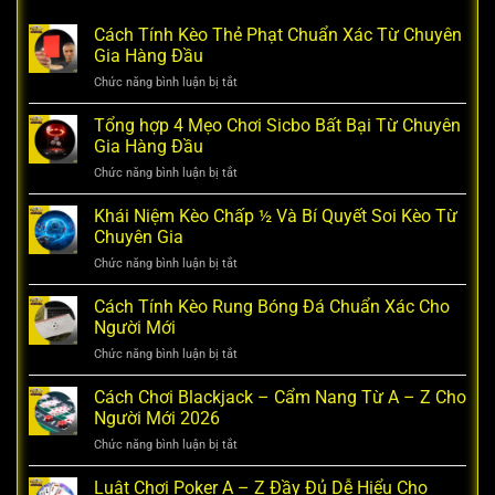
Cách Tính Kèo Thẻ Phạt Chuẩn Xác Từ Chuyên
Gia Hàng Đầu
Chức năng bình luận bị tắt
ở
Cách
Tính
Tổng hợp 4 Mẹo Chơi Sicbo Bất Bại Từ Chuyên
Kèo
Gia Hàng Đầu
Thẻ
Chức năng bình luận bị tắt
ở
Phạt
Tổng
Chuẩn
hợp
Khái Niệm Kèo Chấp ½ Và Bí Quyết Soi Kèo Từ
Xác
4
Từ
Chuyên Gia
Mẹo
Chuyên
Chức năng bình luận bị tắt
ở
Chơi
Gia
Khái
Sicbo
Hàng
Niệm
Cách Tính Kèo Rung Bóng Đá Chuẩn Xác Cho
Bất
Đầu
Kèo
Bại
Người Mới
Chấp
Từ
Chức năng bình luận bị tắt
ở
½
Chuyên
Cách
Và
Gia
Tính
Cách Chơi Blackjack – Cẩm Nang Từ A – Z Cho
Bí
Hàng
Kèo
Quyết
Người Mới 2026
Đầu
Rung
Soi
Chức năng bình luận bị tắt
ở
Bóng
Kèo
Cách
Đá
Từ
Chơi
Luật Chơi Poker A – Z Đầy Đủ Dễ Hiểu Cho
Chuẩn
Chuyên