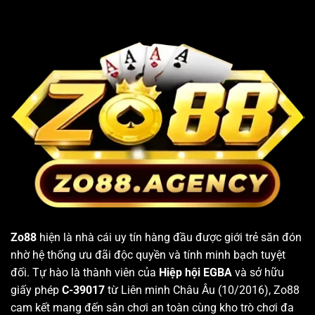
Zo88
hiện là nhà cái uy tín hàng đầu được giới trẻ săn đón
nhờ hệ thống ưu đãi độc quyền và tính minh bạch tuyệt
đối. Tự hào là thành viên của
Hiệp hội EGBA
và sở hữu
giấy phép
C-39017
từ Liên minh Châu Âu (10/2016), Zo88
cam kết mang đến sân chơi an toàn cùng kho trò chơi đa