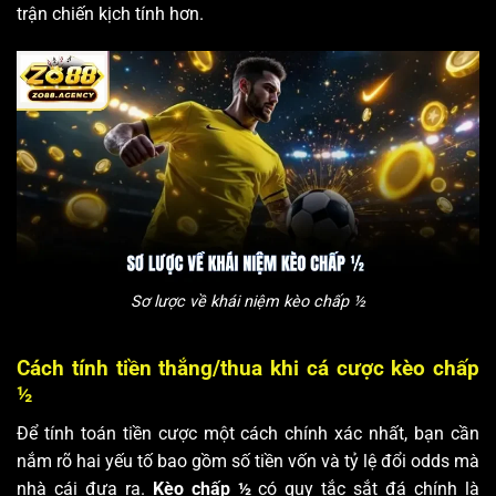
trận chiến kịch tính hơn.
Sơ lược về khái niệm kèo chấp ½
Cách tính tiền thắng/thua khi cá cược kèo chấp
½
Để tính toán tiền cược một cách chính xác nhất, bạn cần
nắm rõ hai yếu tố bao gồm số tiền vốn và tỷ lệ đổi odds mà
nhà cái đưa ra.
Kèo chấp ½
có quy tắc sắt đá chính là