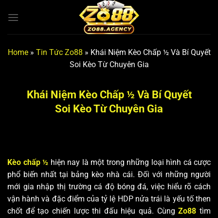
Bỏ
qua
nội
dung
Home
»
Tin Tức Zo88
»
Khái Niệm Kèo Chấp ½ Và Bí Quyết
Soi Kèo Từ Chuyên Gia
Khái Niệm Kèo Chấp ½ Và Bí Quyết
Soi Kèo Từ Chuyên Gia
Kèo chấp ½
hiện nay là một trong những loại hình cá cược
phổ biến nhất tại bảng kèo nhà cái. Đối với những người
mới gia nhập thị trường cá độ bóng đá, việc hiểu rõ cách
vận hành và đặc điểm của tỷ lệ HDP nửa trái là yếu tố then
chốt để tạo chiến lược thi đấu hiệu quả. Cùng
Zo88
tìm