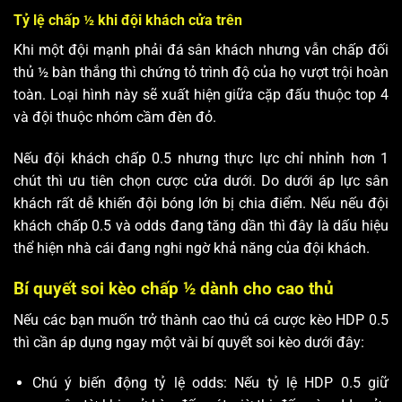
Tỷ lệ chấp ½ khi đội khách cửa trên
Khi một đội mạnh phải đá sân khách nhưng vẫn chấp đối
thủ ½ bàn thắng thì chứng tỏ trình độ của họ vượt trội hoàn
toàn. Loại hình này sẽ xuất hiện giữa cặp đấu thuộc top 4
và đội thuộc nhóm cầm đèn đỏ.
Nếu đội khách chấp 0.5 nhưng thực lực chỉ nhỉnh hơn 1
chút thì ưu tiên chọn cược cửa dưới. Do dưới áp lực sân
khách rất dễ khiến đội bóng lớn bị chia điểm. Nếu nếu đội
khách chấp 0.5 và odds đang tăng dần thì đây là dấu hiệu
thể hiện nhà cái đang nghi ngờ khả năng của đội khách.
Bí quyết soi kèo chấp ½ dành cho cao thủ
Nếu các bạn muốn trở thành cao thủ cá cược kèo HDP 0.5
thì cần áp dụng ngay một vài bí quyết soi kèo dưới đây:
Chú ý biến động tỷ lệ odds: Nếu tỷ lệ HDP 0.5 giữ