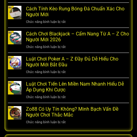
Khái
Sicbo
Hàng
Niệm
Cách Tính Kèo Rung Bóng Đá Chuẩn Xác Cho
Bất
Đầu
Kèo
Bại
Người Mới
Chấp
Từ
Chức năng bình luận bị tắt
ở
½
Chuyên
Cách
Và
Gia
Tính
Cách Chơi Blackjack – Cẩm Nang Từ A – Z Cho
Bí
Hàng
Kèo
Quyết
Người Mới 2026
Đầu
Rung
Soi
Chức năng bình luận bị tắt
ở
Bóng
Kèo
Cách
Đá
Từ
Chơi
Luật Chơi Poker A – Z Đầy Đủ Dễ Hiểu Cho
Chuẩn
Chuyên
Blackjack
Xác
Người Mới Bắt Đầu
Gia
–
Cho
Chức năng bình luận bị tắt
ở
Cẩm
Người
Luật
Nang
Mới
Chơi
Luật Chơi Tiến Lên Miền Nam Nhanh Hiểu Dễ
Từ
Poker
A
Áp Dụng Khi Cược
A
–
Chức năng bình luận bị tắt
ở
–
Z
Luật
Z
Cho
Chơi
Zo88 Có Uy Tín Không? Minh Bạch Vấn Đề
Đầy
Người
Tiến
Đủ
Người Chơi Thắc Mắc
Mới
Lên
Dễ
2026
Chức năng bình luận bị tắt
ở
Miền
Hiểu
Zo88
Nam
Cho
Có
Nhanh
Người